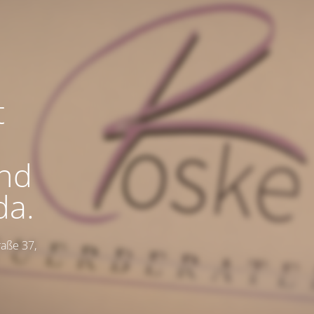
t
ind
da.
raße 37,