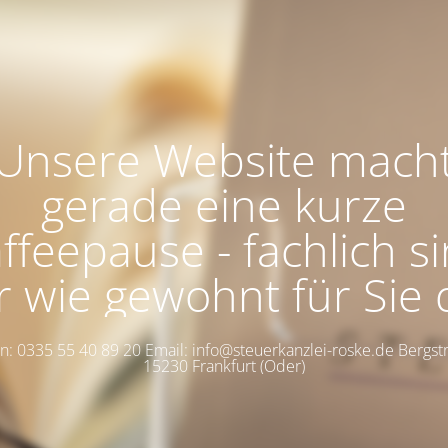
Unsere Website mach
gerade eine kurze
ffeepause - fachlich s
r wie gewohnt für Sie 
: 0335 55 40 89 20 Email: info@steuerkanzlei-roske.de Bergst
15230 Frankfurt (Oder)